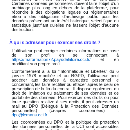
Certaines données personnelles doivent faire l’objet d’un
archivage plus long en dehors de la plateforme, pour
répondre à des obligations légales ou réglementaires
et/ou à des obligations d’archivage public pour les
données présentant un intérêt historique, scientifique ou
statistique justifiant qu’elles ne fassent l’objet d’aucune
destruction.
À
qui
s’adresser
pour
exercer
ses
droits
?
L’utilisateur peut corriger certaines informations de base
de son profil en se connectant à
https://maformation72.paysdelaloire.cci.fr/
et en
modifiant son propre profil.
Conformément à la loi "Informatique et Libertés" du 6
janvier 1978 modifiée et
au RGPD, l’utilisateur peut
accéder aux données à caractère personnel le
concernant, les faire rectifier ou effacer après le délai de
prescription
de
la
fin du contrat. Il
dispose
également du
droit de
limitation du
traitement
de ses données et de
portabilité des données. Pour exercer ces droits ou pour
toute question relative à ses
droits,
il
peut
adresser
un
mail
au
DPO
(Délégué
à
la
Protection
des
Données
personnelles)
(ci-après coordonnées) :
dpo@lemans.cci.fr
Les coordonnées du DPO et la politique de protection
des données personnelles de la CCI sont accessibles