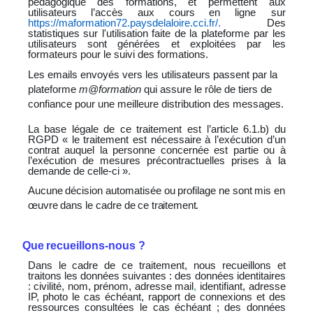
pédagogique
des
formations,
et
permettent
aux
utilisateurs
l’accès
aux
cours
en
ligne sur
https://maformation72.paysdelaloire.cci.fr/
.
Des
statistiques
sur
l'utilisation
faite
de
la
plateforme par les
utilisateurs sont générées et exploitées par les
formateurs pour le suivi des formations.
Les emails envoyés vers les utilisateurs passent par la
plateforme
m@formation
qui assure le rôle de tiers de
confiance pour une meilleure distribution des messages.
La
base
légale
de
ce
traitement
est
l’article
6.1.b)
du
RGPD
«
le
traitement
est
nécessaire
à
l’exécution d’un
contrat auquel la personne concernée est partie ou à
l’exécution de mesures précontractuelles prises à la
demande de celle-ci ».
Aucune
décision
automatisée
ou
profilage
ne
sont
mis
en
œuvre
dans
le
cadre
de
ce
traitement.
Que
recueillons-nous
?
Dans le cadre de ce traitement, nous recueillons et
traitons les données suivantes
: des données identitaires
:
civilité,
nom,
prénom,
adresse
mail
,
identifiant,
adresse
IP,
photo
le
cas
échéant,
rapport de
connexions
et
des
ressources
consultées
le
cas
échéant
;
des
données